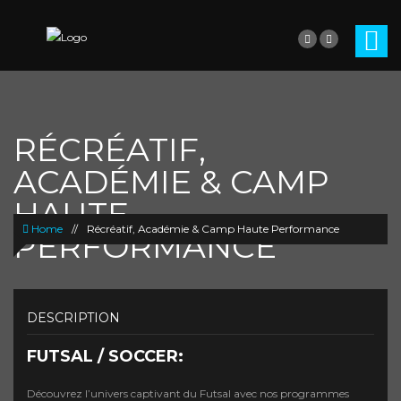
RÉCRÉATIF,
ACADÉMIE & CAMP
HAUTE
Home
//
Récréatif, Académie & Camp Haute Performance
PERFORMANCE
DESCRIPTION
FUTSAL / SOCCER:
Découvrez l’univers captivant du Futsal avec nos programmes