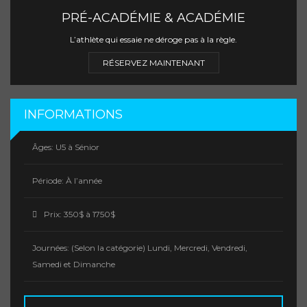
PRÉ-ACADÉMIE & ACADÉMIE
L’athlète qui essaie ne déroge pas à la règle.
RÉSERVEZ MAINTENANT
INFORMATIONS
Âges:
U5 à Sénior
Période:
À l’année
Prix:
350$ à 1750$
Journées:
(Selon la catégorie) Lundi, Mercredi, Vendredi,
Samedi et Dimanche